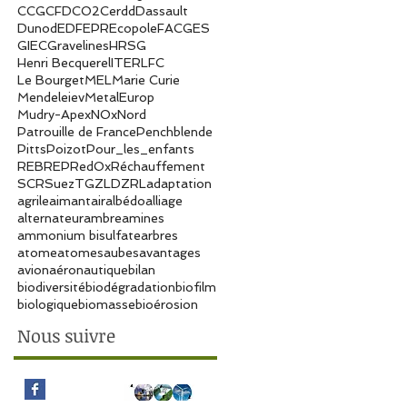
CCG
CFD
CO2
Cerdd
Dassault
Dunod
EDF
EPR
Ecopole
FAC
GES
GIEC
Gravelines
HRSG
Henri Becquerel
ITER
LFC
Le Bourget
MEL
Marie Curie
Mendeleiev
MetalEurop
Mudry-Apex
NOx
Nord
Patrouille de France
Penchblende
Pitts
Poizot
Pour_les_enfants
REB
REP
RedOx
Réchauffement
SCR
Suez
TG
ZLD
ZRL
adaptation
agrile
aimant
air
albédo
alliage
alternateur
ambre
amines
ammonium bisulfate
arbres
atome
atomes
aubes
avantages
avion
aéronautique
bilan
biodiversité
biodégradation
biofilm
biologique
biomasse
bioérosion
Nous suivre