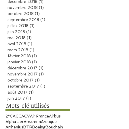
décembre 2018
(1)
1 post
novembre 2018
(1)
1 post
octobre 2018
(1)
1 post
septembre 2018
(1)
1 post
juillet 2018
(1)
1 post
juin 2018
(1)
1 post
mai 2018
(1)
1 post
avril 2018
(1)
1 post
mars 2018
(1)
1 post
février 2018
(1)
1 post
janvier 2018
(1)
1 post
décembre 2017
(1)
1 post
novembre 2017
(1)
1 post
octobre 2017
(1)
1 post
septembre 2017
(1)
1 post
août 2017
(1)
1 post
juin 2017
(1)
1 post
Mots-clé utilisés
2°C
ACC
ACV
Air France
Airbus
Alpha Jet
Amarena
Arctique
Arrhenius
BTP
Boeing
Bouchain