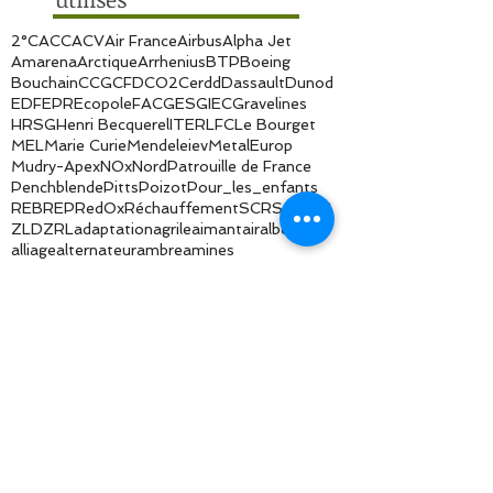
Mots-clé
utilisés
2°C
ACC
ACV
Air France
Airbus
Alpha Jet
Amarena
Arctique
Arrhenius
BTP
Boeing
Bouchain
CCG
CFD
CO2
Cerdd
Dassault
Dunod
EDF
EPR
Ecopole
FAC
GES
GIEC
Gravelines
HRSG
Henri Becquerel
ITER
LFC
Le Bourget
MEL
Marie Curie
Mendeleiev
MetalEurop
Mudry-Apex
NOx
Nord
Patrouille de France
Penchblende
Pitts
Poizot
Pour_les_enfants
REB
REP
RedOx
Réchauffement
SCR
Suez
TG
ZLD
ZRL
adaptation
agrile
aimant
air
albédo
alliage
alternateur
ambre
amines
ammonium bisulfate
arbres
atome
atomes
aubes
avantages
avion
aéronautique
bilan
biodiversité
biodégradation
biofilm
biologique
biomasse
bioérosion