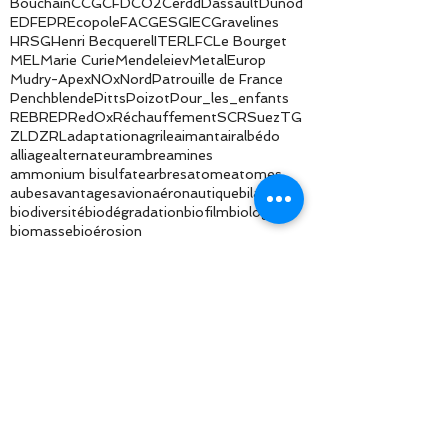
2°C
ACC
ACV
Air France
Airbus
Alpha Jet
Amarena
Arctique
Arrhenius
BTP
Boeing
Bouchain
CCG
CFD
CO2
Cerdd
Dassault
Dunod
EDF
EPR
Ecopole
FAC
GES
GIEC
Gravelines
HRSG
Henri Becquerel
ITER
LFC
Le Bourget
MEL
Marie Curie
Mendeleiev
MetalEurop
Mudry-Apex
NOx
Nord
Patrouille de France
Penchblende
Pitts
Poizot
Pour_les_enfants
REB
REP
RedOx
Réchauffement
SCR
Suez
TG
ZLD
ZRL
adaptation
agrile
aimant
air
albédo
alliage
alternateur
ambre
amines
ammonium bisulfate
arbres
atome
atomes
aubes
avantages
avion
aéronautique
bilan
biodiversité
biodégradation
biofilm
biologique
biomasse
bioérosion