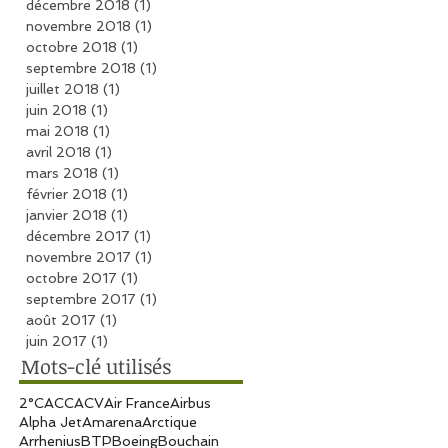
décembre 2018
(1)
1 post
novembre 2018
(1)
1 post
octobre 2018
(1)
1 post
septembre 2018
(1)
1 post
juillet 2018
(1)
1 post
juin 2018
(1)
1 post
mai 2018
(1)
1 post
avril 2018
(1)
1 post
mars 2018
(1)
1 post
février 2018
(1)
1 post
janvier 2018
(1)
1 post
décembre 2017
(1)
1 post
novembre 2017
(1)
1 post
octobre 2017
(1)
1 post
septembre 2017
(1)
1 post
août 2017
(1)
1 post
juin 2017
(1)
1 post
Mots-clé utilisés
2°C
ACC
ACV
Air France
Airbus
Alpha Jet
Amarena
Arctique
Arrhenius
BTP
Boeing
Bouchain