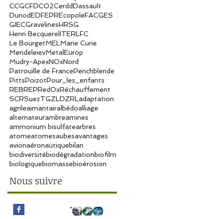
CCG
CFD
CO2
Cerdd
Dassault
Dunod
EDF
EPR
Ecopole
FAC
GES
GIEC
Gravelines
HRSG
Henri Becquerel
ITER
LFC
Le Bourget
MEL
Marie Curie
Mendeleiev
MetalEurop
Mudry-Apex
NOx
Nord
Patrouille de France
Penchblende
Pitts
Poizot
Pour_les_enfants
REB
REP
RedOx
Réchauffement
SCR
Suez
TG
ZLD
ZRL
adaptation
agrile
aimant
air
albédo
alliage
alternateur
ambre
amines
ammonium bisulfate
arbres
atome
atomes
aubes
avantages
avion
aéronautique
bilan
biodiversité
biodégradation
biofilm
biologique
biomasse
bioérosion
Nous suivre