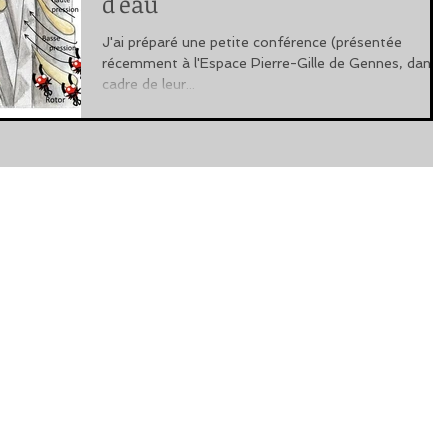
d'eau
J'ai préparé une petite conférence (présentée
récemment à l'Espace Pierre-Gille de Gennes, dans l
cadre de leur...