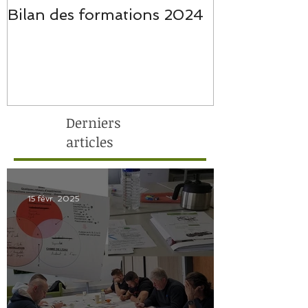
Bilan des formations 2024
Bilan des f
Derniers
articles
15 févr. 2025