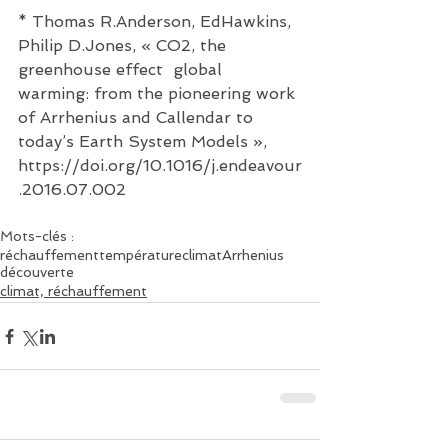
* Thomas R.Anderson, EdHawkins, 
Philip D.Jones, « CO2, the 
greenhouse effect  global 
warming: from the pioneering work 
of Arrhenius and Callendar to 
today’s Earth System Models », 
https://doi.org/10.1016/j.endeavour
.2016.07.002
Mots-clés :
réchauffement
température
climat
Arrhenius
découverte
climat, réchauffement