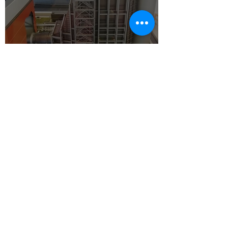
La course au rendement
dans les centrales de
production électrique
20 avr. 2021