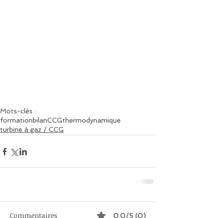
Mots-clés :
formation
bilan
CCG
thermodynamique
turbine à gaz / CCG
Commentaires
0.0/5 (0)