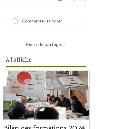
Commenter et noter...
Merci de partager !
A l'affiche
Bilan des formations 2024
Bilan des f